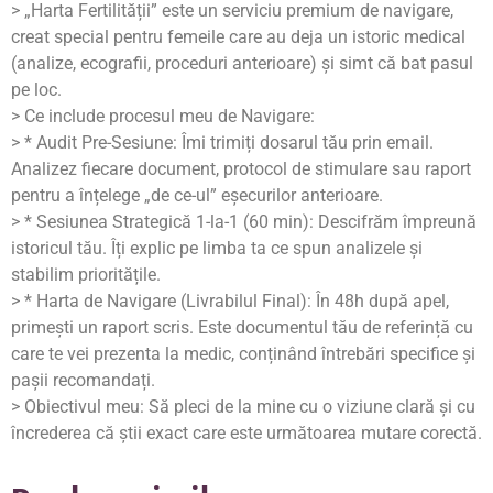
> „Harta Fertilității” este un serviciu premium de navigare,
creat special pentru femeile care au deja un istoric medical
(analize, ecografii, proceduri anterioare) și simt că bat pasul
pe loc.
> Ce include procesul meu de Navigare:
> * Audit Pre-Sesiune: Îmi trimiți dosarul tău prin email.
Analizez fiecare document, protocol de stimulare sau raport
pentru a înțelege „de ce-ul” eșecurilor anterioare.
> * Sesiunea Strategică 1-la-1 (60 min): Descifrăm împreună
istoricul tău. Îți explic pe limba ta ce spun analizele și
stabilim prioritățile.
> * Harta de Navigare (Livrabilul Final): În 48h după apel,
primești un raport scris. Este documentul tău de referință cu
care te vei prezenta la medic, conținând întrebări specifice și
pașii recomandați.
> Obiectivul meu: Să pleci de la mine cu o viziune clară și cu
încrederea că știi exact care este următoarea mutare corectă.