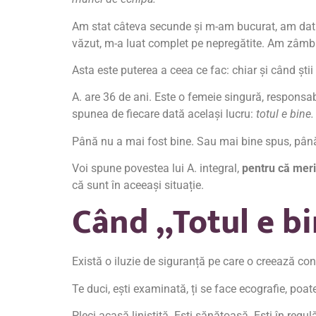
Am stat câteva secunde și m-am bucurat, am dat p
văzut, m-a luat complet pe nepregătite. Am zâmbi
Asta este puterea a ceea ce fac: chiar și când ști
A. are 36 de ani. Este o femeie singură, responsabi
spunea de fiecare dată același lucru:
totul e bine.
Până nu a mai fost bine. Sau mai bine spus, până c
Voi spune povestea lui A. integral,
pentru că mer
că sunt în aceeași situație.
Când „Totul e bi
Există o iluzie de siguranță pe care o creează con
Te duci, ești examinată, ți se face ecografie, poat
Pleci acasă liniștită. Ești sănătoasă. Ești în regulă.