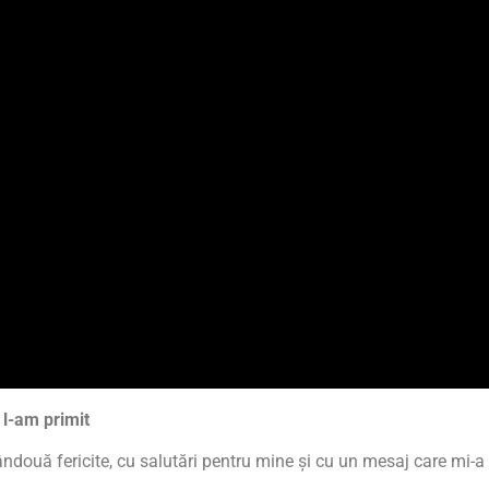
 l-am primit
două fericite, cu salutări pentru mine și cu un mesaj care mi-a