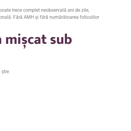
poate trece complet neobservată ani de zile,
ională. Fără AMH și fără numărătoarea foliculilor
a mișcat sub
 știe.