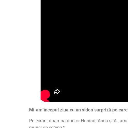
Mi-am început ziua cu un video surpriză pe care
Pe ecran: doamna doctor Huniadi Anca și A., amân
munci de echipă.”