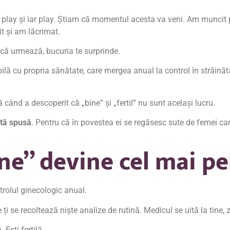
lay și iar play. Știam că momentul acesta va veni. Am muncit pen
t și am lăcrimat.
i că urmează, bucuria te surprinde.
lă cu propria sănătate, care mergea anual la control în străinătat
ând a descoperit că „bine” și „fertil” nu sunt același lucru.
ită spusă
. Pentru că în povestea ei se regăsesc sute de femei care
ne” devine cel mai pe
trolul ginecologic anual.
e ți se recoltează niște analize de rutină. Medicul se uită la tine
 Ești fertilă.