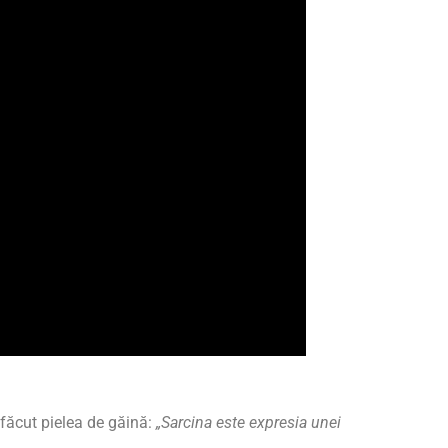
 făcut pielea de găină:
„Sarcina este expresia unei