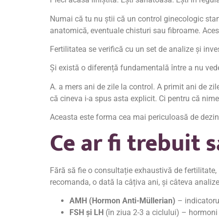
Numai că tu nu știi că un control ginecologic stan
anatomică, eventuale chisturi sau fibroame. Aceste
Fertilitatea se verifică cu un set de analize și inv
Și există o diferență fundamentală între a nu ved
A. a mers ani de zile la control. A primit ani de zi
că cineva i-a spus asta explicit. Ci pentru că nime
Aceasta este forma cea mai periculoasă de dezin
Ce ar fi trebuit 
Fără să fie o consultație exhaustivă de fertilitat
recomanda, o dată la câțiva ani, și câteva analize 
AMH (Hormon Anti-Müllerian)
– indicatoru
FSH și LH
(în ziua 2-3 a ciclului) – hormoni