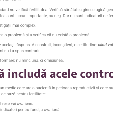
dard nu verifică fertilitatea. Verifică sănătatea ginecologică gen
a sunt lucruri importante, nu neg. Dar nu sunt indicatorii de fert
estigații mai complex.
ea o problemă și a verifica că nu există o problemă.
le același răspuns. A construit, inconștient, o certitudine:
când voi
ni nu i-a spus contrariul.
formare: nu minciuna, ci omisiunea.
să includă acele contr
e, un medic care are o pacientă în perioada reproductivă și care 
de bază pentru fertilitate:
l rezervei ovariene.
 indicatori pentru funcția ovariană