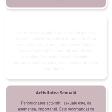
Somnul
La fel ca vârsta, alimentația, factorii genetici,
dezechilibrele hormonale și anumite afecțiuni
medicale, somnul are un impact semnificativ
asupra fertilității. Un somn de calitate este
crucial pentru menținerea unui echilibru
hormonal sănătos și pentru susținerea funcțiilor
reproductive.
Activitatea Sexuală
Periodicitatea activității sexuale este, de
asemenea, importantă. Este recomandat ca