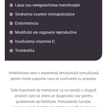
Lipsa sau neregularitatea menstruației
Sindromul ovarelor micropolicistice
Endometrioza
Modificări ale organelor reproductive
Insuficiența vitaminei D
Trombofilia
Infertilitatea este o experiență emoțională tumultoasă
pentru toate cuplurile care se confruntă cu aceasta.
Este important de menționat că nu există o singură
analiză care să ofere un diagnostic clar pentru
problemele de fertilitate. Perturbările funcției