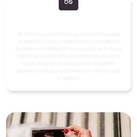
Infertilitate secundară
Se referă la cuplurile care au reușit să conceapă
anterior, fie natural, fie prin tratamente medicale,
dar întâmpină dificultăți în a concepe un al doilea
copil. Cauzele pot varia, incluzând modificări în
organismul femeii după naștere, probleme
apărute la bărbat sau schimbări în stilul de viață
al cuplului.