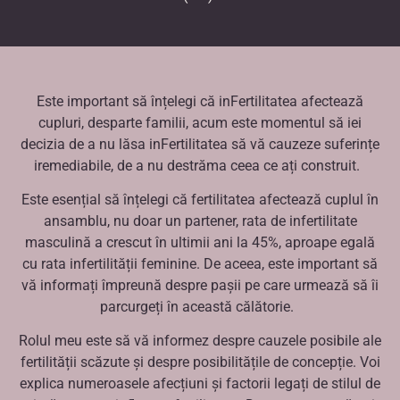
Este important să înțelegi că inFertilitatea afectează
cupluri, desparte familii, acum este momentul să iei
decizia de a nu lăsa inFertilitatea să vă cauzeze suferințe
iremediabile, de a nu destrăma ceea ce ați construit.
Este esențial să înțelegi că fertilitatea afectează cuplul în
ansamblu, nu doar un partener, rata de infertilitate
masculină a crescut în ultimii ani la 45%, aproape egală
cu rata infertilității feminine. De aceea, este important să
vă informați împreună despre pașii pe care urmează să îi
parcurgeți în această călătorie.
Rolul meu este să vă informez despre cauzele posibile ale
fertilității scăzute și despre posibilitățile de concepție. Voi
explica numeroasele afecțiuni și factorii legați de stilul de