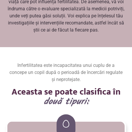
viață care pot influența fertilitatea. De asemenea, vă voi
îndruma către o evaluare specializată la medicii potriviți,
unde veți putea găsi soluții. Voi explica pe înțelesul tău
investigațiile și intervențiile recomandate, astfel încât să
știi ce ai de făcut la fiecare pas.
Infertilitatea este incapacitatea unui cuplu de a
concepe un copil după o perioadă de încercări regulate
și neprotejate.
Aceasta se poate clasifica în
două tipuri: