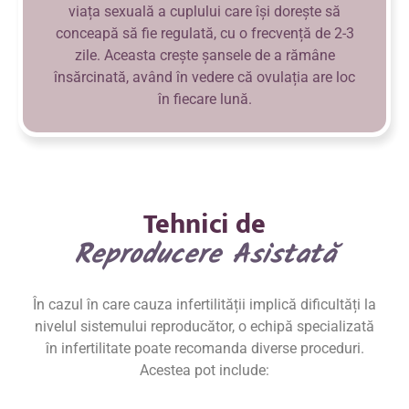
viața sexuală a cuplului care își dorește să
conceapă să fie regulată, cu o frecvență de 2-3
zile. Aceasta crește șansele de a rămâne
însărcinată, având în vedere că ovulația are loc
în fiecare lună.
Tehnici de
Reproducere Asistată
În cazul în care cauza infertilității implică dificultăți la
nivelul sistemului reproducător, o echipă specializată
în infertilitate poate recomanda diverse proceduri.
Acestea pot include: