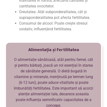
înaintarea în vârstă, afectând calitatea și
cantitatea ovocitelor.
Greutatea: Atât subponderalitatea, cât și
supraponderalitatea pot afecta fertilitatea.
Consumul de alcool: Poate crește stresul
oxidativ, influențând fertilitatea.
Alimentația și Fertilitatea
O alimentație sănătoasă, atât pentru femei, cât
și pentru bărbați, joacă un rol esențial în starea
de sănătate generală. O dietă bogată în
vitamine și minerale, menținută pe termen lung
(6-12 luni), poate aduce vitalitate și poate
îmbunătăți fertilitatea. Este important să acorzi
atenție alimentației tale, deoarece aceasta
poate influența semnificativ capacitatea de a
concepe.